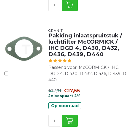
GRANIT
Pakking inlaatspruitstuk /
luchtfilter McCORMICK /
IHC DGD 4, D430, D432,
D436, D439, D440
Passend voor: McCORMICK / IHC
DGD 4, D 430, D 432, D 436, D 439, D
440
€17,55
€17,91
Je bespaart 2%
Op voorraad