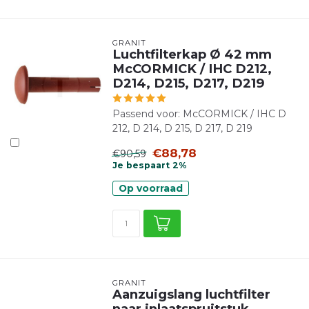
GRANIT
Luchtfilterkap Ø 42 mm
McCORMICK / IHC D212,
D214, D215, D217, D219
Passend voor: McCORMICK / IHC D
212, D 214, D 215, D 217, D 219
€88,78
€90,59
Je bespaart 2%
Op voorraad
GRANIT
Aanzuigslang luchtfilter
naar inlaatspruitstuk