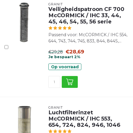
GRANIT
Veiligheidspatroon CF 700
McCORMICK / IHC 33, 44,
45, 46, 54, 55, 56 serie
Passend voor: McCORMICK / IHC 554,
644, 743, 744, 745, 833, 844, 844S,...
€28,69
€29,28
Je bespaart 2%
Op voorraad
GRANIT
Luchtfilterinzet
McCORMICK / IHC 553,
654, 724, 824, 946, 1046