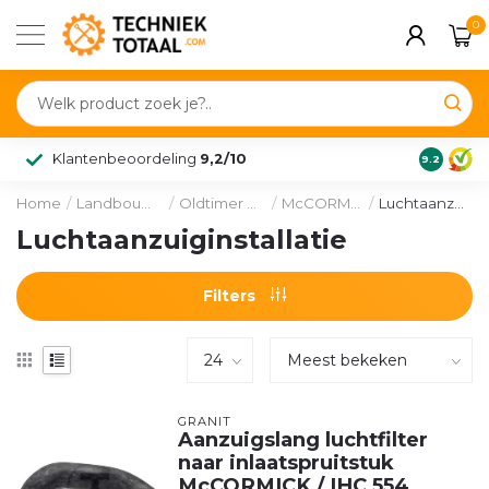
0
Klantenbeoordeling
9,2/10
9.2
Home
/
Landbouw & voertuig
/
Oldtimer onderdelen
/
McCORMICK en IHC
/
Luchtaanzuiginstallatie
Luchtaanzuiginstallatie
Filters
GRANIT
Aanzuigslang luchtfilter
naar inlaatspruitstuk
McCORMICK / IHC 554,