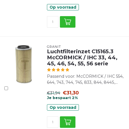
Op voorraad
GRANIT
Luchtfilterinzet C15165.3
McCORMICK / IHC 33, 44,
45, 46, 54, 55, 56 serie
Passend voor: McCORMICK / IHC 554,
644, 743, 744, 745, 833, 844, 844S,...
€31,30
€31,94
Je bespaart 2%
Op voorraad