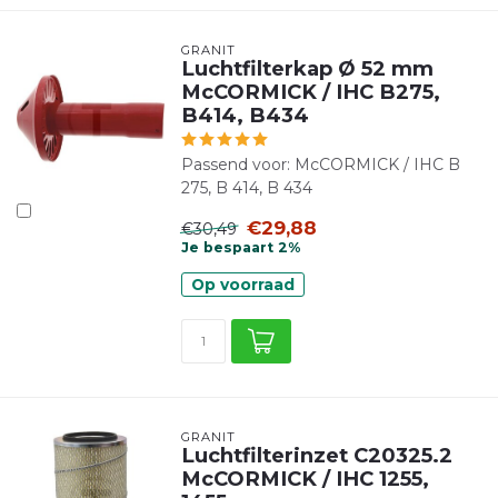
GRANIT
Luchtfilterkap Ø 52 mm
McCORMICK / IHC B275,
B414, B434
Passend voor: McCORMICK / IHC B
275, B 414, B 434
€29,88
€30,49
Je bespaart 2%
Op voorraad
GRANIT
Luchtfilterinzet C20325.2
McCORMICK / IHC 1255,