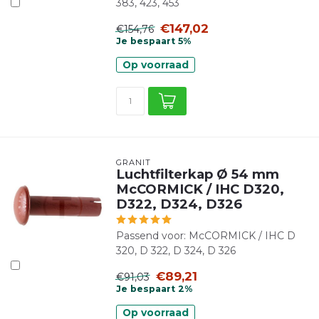
383, 423, 453
€147,02
€154,76
Je bespaart 5%
Op voorraad
GRANIT
Luchtfilterkap Ø 54 mm
McCORMICK / IHC D320,
D322, D324, D326
Passend voor: McCORMICK / IHC D
320, D 322, D 324, D 326
€89,21
€91,03
Je bespaart 2%
Op voorraad