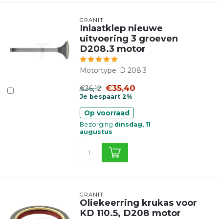
GRANIT
Inlaatklep nieuwe
uitvoering 3 groeven
D208.3 motor
Motortype: D 208.3
€35,40
€36,12
Je bespaart 2%
Op voorraad
Bezorging
dinsdag, 11
augustus
GRANIT
Oliekeerring krukas voor
KD 110.5, D208 motor