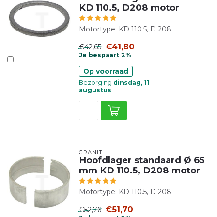
KD 110.5, D208 motor
Motortype: KD 110.5, D 208
€41,80
€42,65
Je bespaart 2%
Op voorraad
Bezorging
dinsdag, 11
augustus
GRANIT
Hoofdlager standaard Ø 65
mm KD 110.5, D208 motor
Motortype: KD 110.5, D 208
€51,70
€52,76