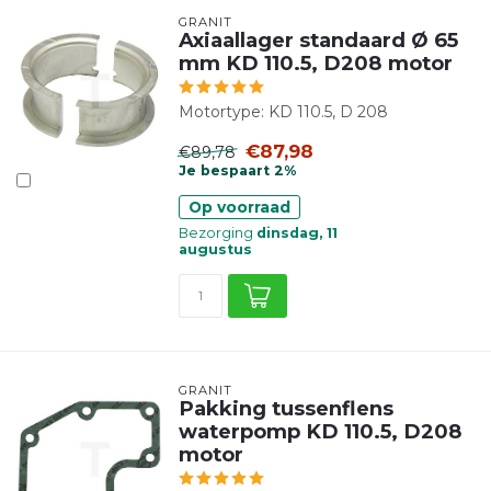
GRANIT
Axiaallager standaard Ø 65
mm KD 110.5, D208 motor
Motortype: KD 110.5, D 208
€87,98
€89,78
Je bespaart 2%
Op voorraad
Bezorging
dinsdag, 11
augustus
GRANIT
Pakking tussenflens
waterpomp KD 110.5, D208
motor