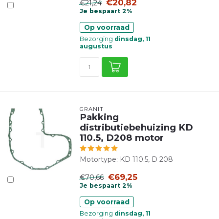
€20,82
€21,24
Je bespaart 2%
Op voorraad
Bezorging
dinsdag, 11
augustus
GRANIT
Pakking
distributiebehuizing KD
110.5, D208 motor
Motortype: KD 110.5, D 208
€69,25
€70,66
Je bespaart 2%
Op voorraad
Bezorging
dinsdag, 11