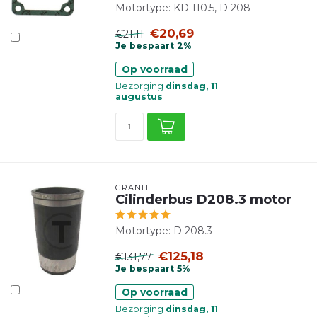
Motortype: KD 110.5, D 208
€20,69
€21,11
Je bespaart 2%
Op voorraad
Bezorging
dinsdag, 11
augustus
GRANIT
Cilinderbus D208.3 motor
Motortype: D 208.3
€125,18
€131,77
Je bespaart 5%
Op voorraad
Bezorging
dinsdag, 11