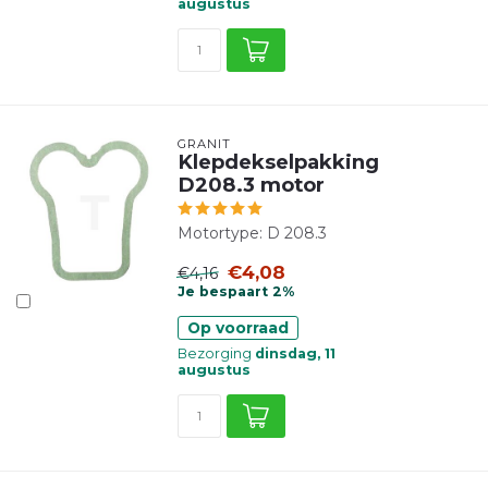
augustus
GRANIT
Klepdekselpakking
D208.3 motor
Motortype: D 208.3
€4,08
€4,16
Je bespaart 2%
Op voorraad
Bezorging
dinsdag, 11
augustus