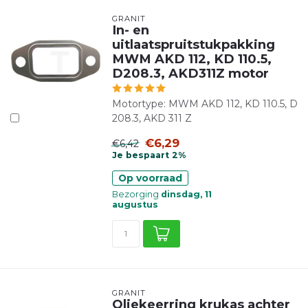
GRANIT
In- en
uitlaatspruitstukpakking
MWM AKD 112, KD 110.5,
D208.3, AKD311Z motor
Motortype: MWM AKD 112, KD 110.5, D
208.3, AKD 311 Z
€6,29
€6,42
Je bespaart 2%
Op voorraad
Bezorging
dinsdag, 11
augustus
GRANIT
Oliekeerring krukas achter