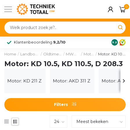
0
Klantenbeoordeling
9,2/10
9.2
Home
/
Landbouw & voertuig
/
Oldtimer onderdelen
/
MWM-motoren
/
Motordelen
/
Motor: KD 10.5, KD 110.5, D 208.3
Motor: KD 10.5, KD 110.5, D 208.3
Motor: KD 211 Z
Motor: AKD 311 Z
Motor: AKD 1
Filters