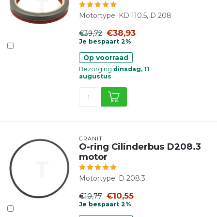
Motortype: KD 110.5, D 208
€38,93
€39,72
Je bespaart 2%
Op voorraad
Bezorging
dinsdag, 11
augustus
GRANIT
O-ring Cilinderbus D208.3
motor
Motortype: D 208.3
€10,55
€10,77
Je bespaart 2%