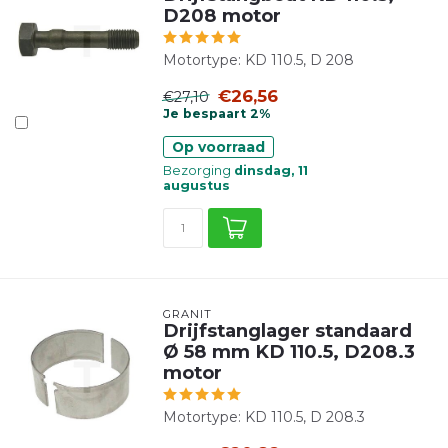
D208 motor
Motortype: KD 110.5, D 208
€26,56
€27,10
Je bespaart 2%
Op voorraad
Bezorging
dinsdag, 11
augustus
GRANIT
Drijfstanglager standaard
Ø 58 mm KD 110.5, D208.3
motor
Motortype: KD 110.5, D 208.3