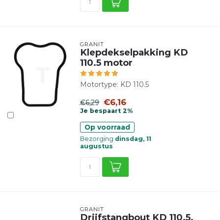
GRANIT
Klepdekselpakking KD
110.5 motor
Motortype: KD 110.5
€6,16
€6,29
Je bespaart 2%
Op voorraad
Bezorging
dinsdag, 11
augustus
GRANIT
Drijfstangbout KD 110.5,