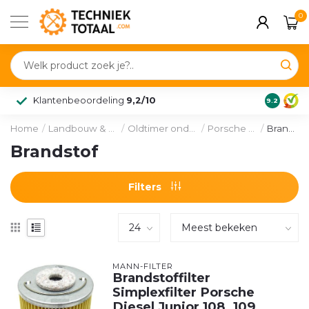
0
Klantenbeoordeling
9,2/10
9.2
Home
/
Landbouw & voertuig
/
Oldtimer onderdelen
/
Porsche Diesel
/
Brandstof
Brandstof
Filters
MANN-FILTER
Brandstoffilter
Simplexfilter Porsche
Diesel Junior 108, 109,