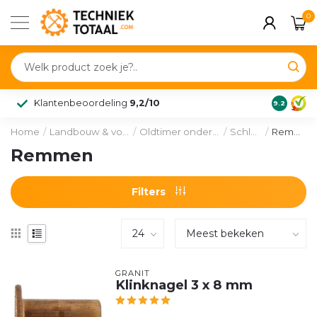
0
Klantenbeoordeling
9,2/10
9.2
Home
/
Landbouw & voertuig
/
Oldtimer onderdelen
/
Schluter
/
Remmen
Remmen
Filters
GRANIT
Klinknagel 3 x 8 mm