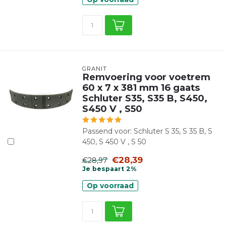
GRANIT
Remvoering voor voetrem
60 x 7 x 381 mm 16 gaats
Schluter S35, S35 B, S450,
S450 V , S50
Passend voor: Schluter S 35, S 35 B, S
450, S 450 V , S 50
€28,39
€28,97
Je bespaart 2%
Op voorraad