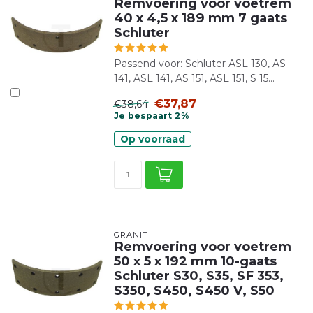
Remvoering voor voetrem
40 x 4,5 x 189 mm 7 gaats
Schluter
Passend voor: Schluter ASL 130, AS
141, ASL 141, AS 151, ASL 151, S 15...
€37,87
€38,64
Je bespaart 2%
Op voorraad
GRANIT
Remvoering voor voetrem
50 x 5 x 192 mm 10-gaats
Schluter S30, S35, SF 353,
S350, S450, S450 V, S50