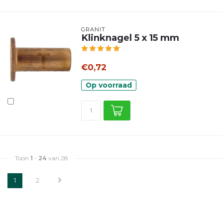
GRANIT
Klinknagel 5 x 15 mm
€0,72
Op voorraad
Toon
1
-
24
van 28
1
2