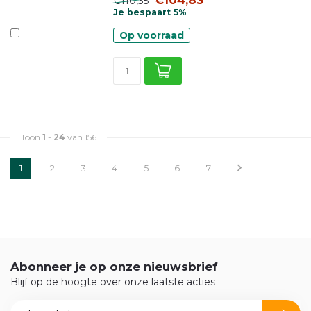
€104,83
€110,35
Je bespaart 5%
Op voorraad
Toon
1
-
24
van 156
1
2
3
4
5
6
7
Abonneer je op onze nieuwsbrief
Blijf op de hoogte over onze laatste acties