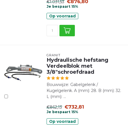
€876,80
€1.031,53
Je bespaart 15%
Op voorraad
GRANIT
Hydraulische hefstang
Verdeelblok met
3/8"schroefdraad
Bouwwijze: Gabelgelenk /
Kugelgelenk. A (mm): 28. B (mm): 32.
L (mm): ...
€732,81
€862,13
Je bespaart 15%
Op voorraad