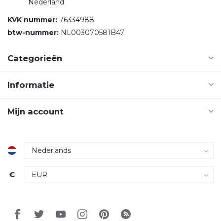
Nederland
KVK nummer:
76334988
btw-nummer:
NL003070581B47
Categorieën
Informatie
Mijn account
€