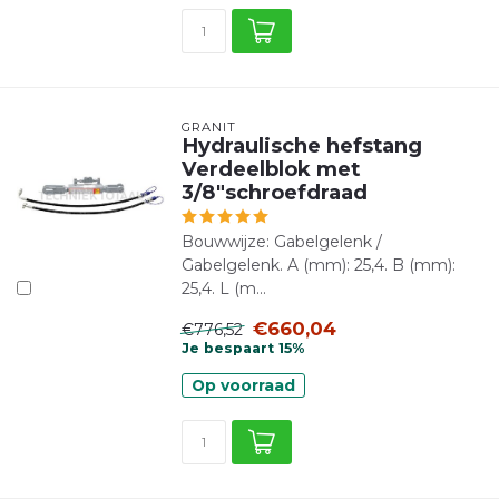
GRANIT
Hydraulische hefstang
Verdeelblok met
3/8"schroefdraad
Bouwwijze: Gabelgelenk /
Gabelgelenk. A (mm): 25,4. B (mm):
25,4. L (m...
€660,04
€776,52
Je bespaart 15%
Op voorraad