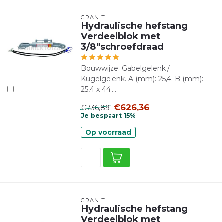
GRANIT
Hydraulische hefstang
Verdeelblok met
3/8"schroefdraad
Bouwwijze: Gabelgelenk /
Kugelgelenk. A (mm): 25,4. B (mm):
25,4 x 44....
€626,36
€736,89
Je bespaart 15%
Op voorraad
GRANIT
Hydraulische hefstang
Verdeelblok met