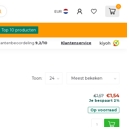
0
EUR
Top 10 producten
lantenbeoordeling
9,2/10
Klantenservice
Toon:
€1,54
€1,57
Je bespaart 2%
Op voorraad