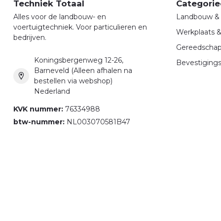
Techniek Totaal
Categorie
Alles voor de landbouw- en
Landbouw & 
voertuigtechniek. Voor particulieren en
Werkplaats 
bedrijven.
Gereedscha
Koningsbergenweg 12-26,
Bevestigings
Barneveld (Alleen afhalen na
bestellen via webshop)
Nederland
KVK nummer:
76334988
btw-nummer:
NL003070581B47