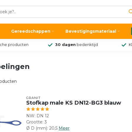
Gereedschappen
Bevestigingsmateriaal
sche producten
30 dagen
bedenktijd
K
elingen
oducten
GRANIT
Stofkap male KS DN12-BG3 blauw
NW: DN 12
Grootte: 3
Ø D (mm): 20,5
Meer