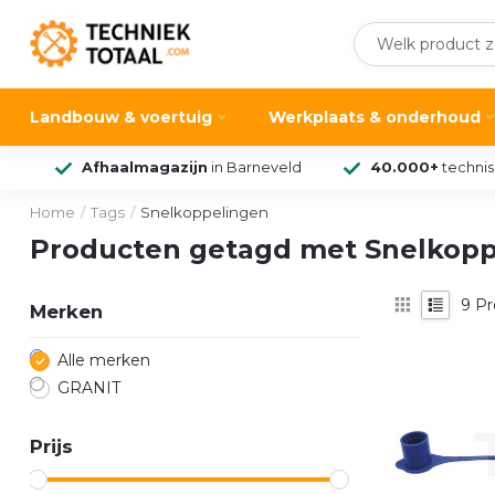
Landbouw & voertuig
Werkplaats & onderhoud
Afhaalmagazijn
in Barneveld
40.000+
techni
Home
/
Tags
/
Snelkoppelingen
Producten getagd met Snelkopp
9
Pr
Merken
Alle merken
GRANIT
Prijs