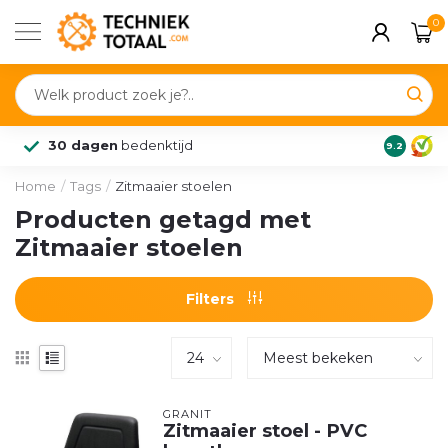
0
30 dagen
bedenktijd
Klanten
9.2
Home
/
Tags
/
Zitmaaier stoelen
Producten getagd met
Zitmaaier stoelen
Filters
GRANIT
Zitmaaier stoel - PVC