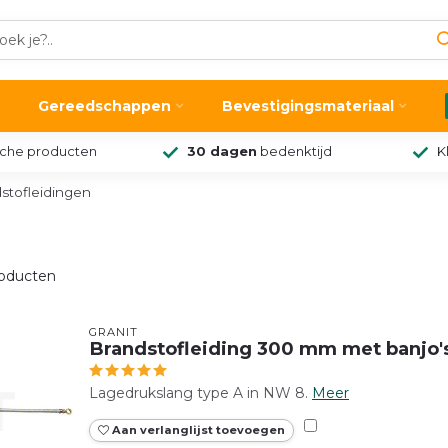
Gereedschappen
Bevestigingsmateriaal
sche producten
30 dagen
bedenktijd
K
stofleidingen
oducten
GRANIT
Brandstofleiding 300 mm met banjo'
Lagedrukslang type A in NW 8.
Meer
Aan verlanglijst toevoegen