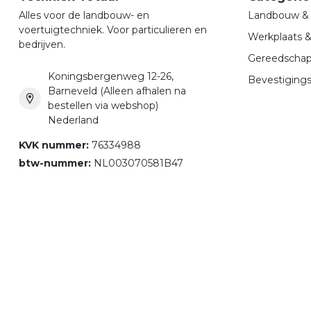
Alles voor de landbouw- en
Landbouw & 
voertuigtechniek. Voor particulieren en
Werkplaats 
bedrijven.
Gereedscha
Koningsbergenweg 12-26,
Bevestigings
Barneveld (Alleen afhalen na
bestellen via webshop)
Nederland
KVK nummer:
76334988
btw-nummer:
NL003070581B47