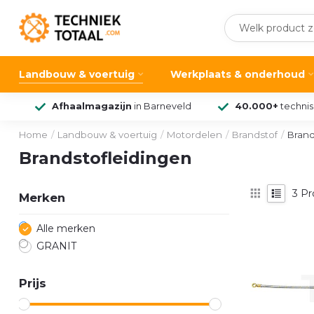
Landbouw & voertuig
Werkplaats & onderhoud
Afhaalmagazijn
in Barneveld
40.000+
techni
Home
/
Landbouw & voertuig
/
Motordelen
/
Brandstof
/
Brand
Brandstofleidingen
3
Pr
Merken
Alle merken
GRANIT
Prijs