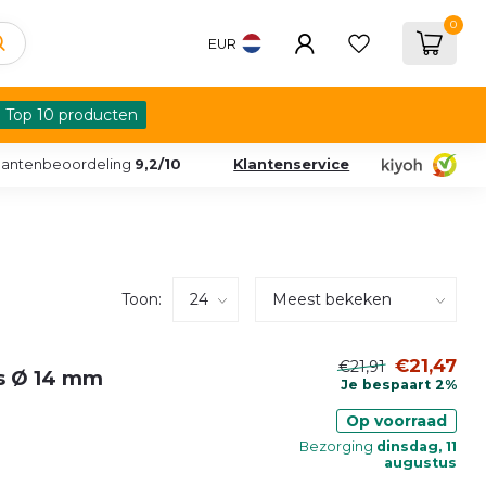
0
EUR
Top 10 producten
lantenbeoordeling
9,2/10
Klantenservice
Toon:
€21,47
€21,91
s Ø 14 mm
Je bespaart 2%
Op voorraad
Bezorging
dinsdag, 11
augustus