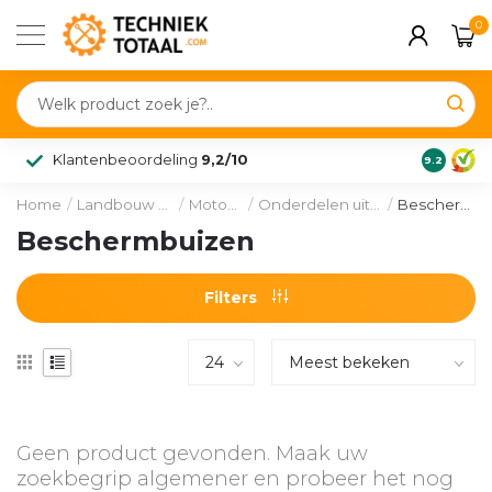
0
Klantenbeoordeling
9,2/10
9.2
Home
/
Landbouw & voertuig
/
Motordelen
/
Onderdelen uitlaatsysteem
/
Beschermbuizen
Beschermbuizen
Filters
Geen product gevonden. Maak uw
zoekbegrip algemener en probeer het nog