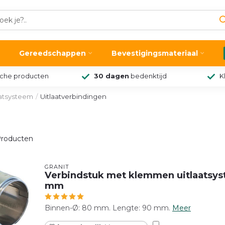
Gereedschappen
Bevestigingsmateriaal
sche producten
30 dagen
bedenktijd
K
aatsysteem
/
Uitlaatverbindingen
roducten
GRANIT
Verbindstuk met klemmen uitlaatsy
mm
Binnen-Ø: 80 mm. Lengte: 90 mm.
Meer