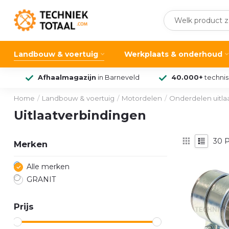
Landbouw & voertuig
Werkplaats & onderhoud
Afhaalmagazijn
in Barneveld
40.000+
techni
Home
/
Landbouw & voertuig
/
Motordelen
/
Onderdelen uitl
Uitlaatverbindingen
30
P
Merken
Alle merken
GRANIT
Prijs