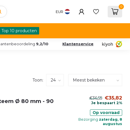
0
EUR
Top 10 producten
lantenbeoordeling
9,2/10
Klantenservice
Toon:
€35,82
€36,55
steem Ø 80 mm - 90
Je bespaart 2%
Op voorraad
Bezorging
zaterdag, 8
augustus