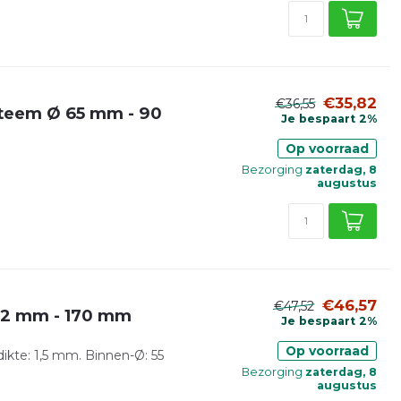
€35,82
€36,55
steem Ø 65 mm - 90
Je bespaart 2%
Op voorraad
Bezorging
zaterdag, 8
augustus
€46,57
€47,52
/ 52 mm - 170 mm
Je bespaart 2%
Op voorraad
kte: 1,5 mm. Binnen-Ø: 55
Bezorging
zaterdag, 8
augustus