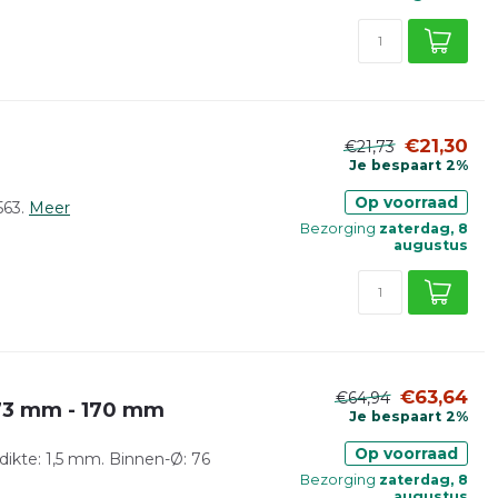
€21,30
€21,73
Je bespaart 2%
Op voorraad
63.
Meer
Bezorging
zaterdag, 8
augustus
€63,64
€64,94
/ 73 mm - 170 mm
Je bespaart 2%
Op voorraad
ikte: 1,5 mm. Binnen-Ø: 76
Bezorging
zaterdag, 8
augustus