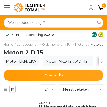
0
Klantenbeoordeling
9,2/10
9.2
Home
/
Landbouw & voertuig
/
Oldtimer onderdelen
/
Fahr
/
Motordelen
/
Motor: 2 D 15
Motor: 2 D 15
Motor: LKN, LKA
Motor: AKD 12, AKD 112
Moto
Filters
GRANIT
Uitlaatspruitstukpakking