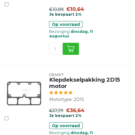
€10,64
€10,86
Je bespaart 2%
Op voorraad
Bezorging
dinsdag, 11
augustus
GRANIT
Klepdekselpakking 2D15
motor
Motortype: 2D15
€36,64
€37,39
Je bespaart 2%
Op voorraad
Bezorging
dinsdag, 11