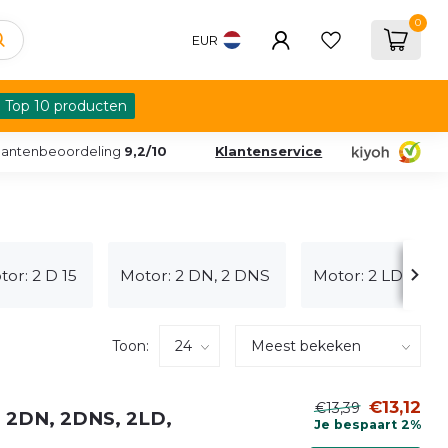
0
EUR
Top 10 producten
lantenbeoordeling
9,2/10
Klantenservice
tor: 2 D 15
Motor: 2 DN, 2 DNS
Motor: 2 LD
Toon:
€13,12
€13,39
, 2DN, 2DNS, 2LD,
Je bespaart 2%