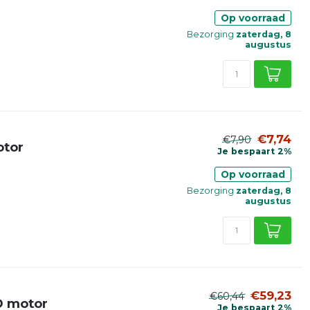
Op voorraad
Bezorging
zaterdag, 8
augustus
€7,74
€7,90
otor
Je bespaart 2%
Op voorraad
Bezorging
zaterdag, 8
augustus
€59,23
€60,44
D motor
Je bespaart 2%