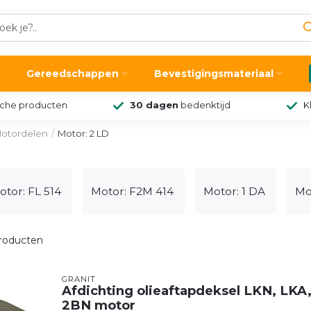
Gereedschappen
Bevestigingsmateriaal
sche producten
30 dagen
bedenktijd
K
otordelen
/
Motor: 2 LD
otor: FL 514
Motor: F2M 414
Motor: 1 DA
Mo
roducten
GRANIT
Afdichting olieaftapdeksel LKN, LKA
2BN motor