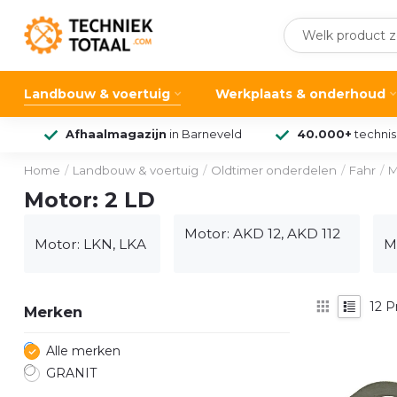
Landbouw & voertuig
Werkplaats & onderhoud
Afhaalmagazijn
in Barneveld
40.000+
techni
Home
/
Landbouw & voertuig
/
Oldtimer onderdelen
/
Fahr
/
M
Motor: 2 LD
Motor: AKD 12, AKD 112
Motor: LKN, LKA
M
12
P
Merken
Alle merken
GRANIT