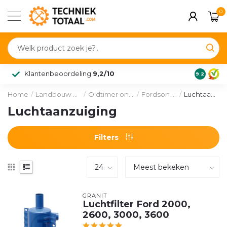
0
Klantenbeoordeling
9,2/10
9.2
Home
/
Landbouw & voertuig
/
Oldtimer onderdelen
/
Fordson en Ford
/
Luchtaanzuiging
Luchtaanzuiging
Filters
GRANIT
Luchtfilter Ford 2000,
2600, 3000, 3600