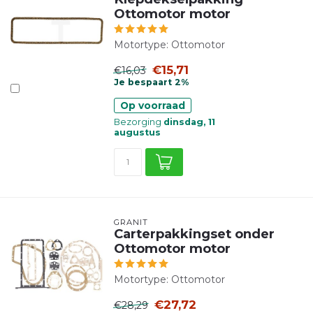
Ottomotor motor
Motortype: Ottomotor
€15,71
€16,03
Je bespaart 2%
Op voorraad
Bezorging
dinsdag, 11
augustus
GRANIT
Carterpakkingset onder
Ottomotor motor
Motortype: Ottomotor
€27,72
€28,29