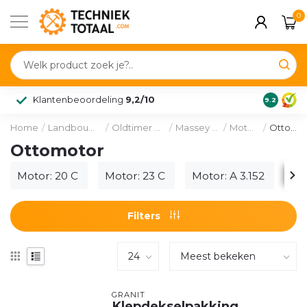
0
Klantenbeoordeling
9,2/10
9.2
Home
/
Landbouw & voertuig
/
Oldtimer onderdelen
/
Massey Ferguson
/
Motordelen
/
Ottomotor
Ottomotor
Motor: 20 C
Motor: 23 C
Motor: A 3.152
Mo
Filters
GRANIT
Klepdekselpakking