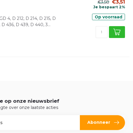
€3,51
€3,58
Je bespaart 2%
Op voorraad
 4, D 212, D 214, D 215, D
 D 436, D 439, D 440, 3...
e op onze nieuwsbrief
ogte over onze laatste acties
Abonneer