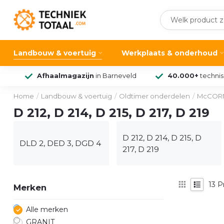
Landbouw & voertuig
Werkplaats & onderhoud
Afhaalmagazijn
in Barneveld
40.000+
techni
Home
/
Landbouw & voertuig
/
Oldtimer onderdelen
/
McCORM
D 212, D 214, D 215, D 217, D 219
D 212, D 214, D 215, D
DLD 2, DED 3, DGD 4
217, D 219
13
P
Merken
Alle merken
GRANIT