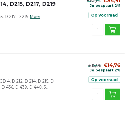
€84,91
€86,64
14, D215, D217, D219
Je bespaart 2%
Op voorraad
, D 217, D 219
Meer
€14,76
€15,06
Je bespaart 2%
Op voorraad
 4, D 212, D 214, D 215, D
 D 436, D 439, D 440, 3...