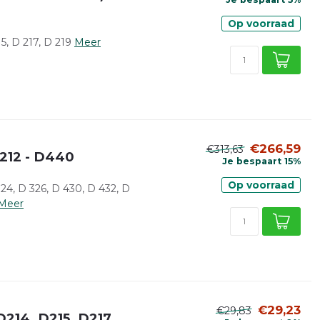
Op voorraad
, D 217, D 219
Meer
€266,59
€313,63
212 - D440
Je bespaart 15%
Op voorraad
4, D 326, D 430, D 432, D
Meer
€29,23
€29,83
214, D215, D217,