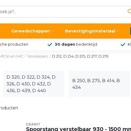
Gereedschappen
Bevestigingsmateriaal
sche producten
30 dagen
bedenktijd
K
ICK en IHC
/
Voorassen
/
D 212, D 214, D 215, D 217, D 219
D 320, D 322, D 324, D
B 250, B 275, B 414, B
326, D 430, D 432, D
434
436, D 439, D 440
roducten
GRANIT
Spoorstang verstelbaar 930 - 1500 