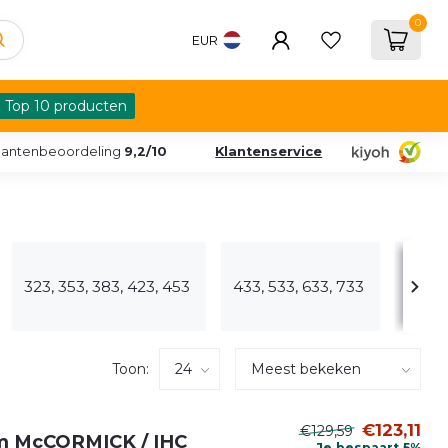
0
EUR
Top 10 producten
lantenbeoordeling
9,2/10
Klantenservice
523, 
323, 353, 383, 423, 453
433, 533, 633, 733
824
Toon:
€123,11
€129,59
mm McCORMICK / IHC
Je bespaart 5%