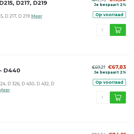
D215, D217, D219
Je bespaart 2%
Op voorraad
, D 217, D 219
Meer
€67,83
€69,21
 - D440
Je bespaart 2%
Op voorraad
4, D 326, D 430, D 432, D
Meer