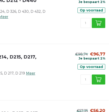
HC D212 - D440
Je bespaart 2%
Op voorraad
4, D 326, D 430, D 432, D
Meer
€96,77
€98,74
14, D215, D217,
Je bespaart 2%
Op voorraad
, D 217, D 219
Meer
€56,20
€57,35