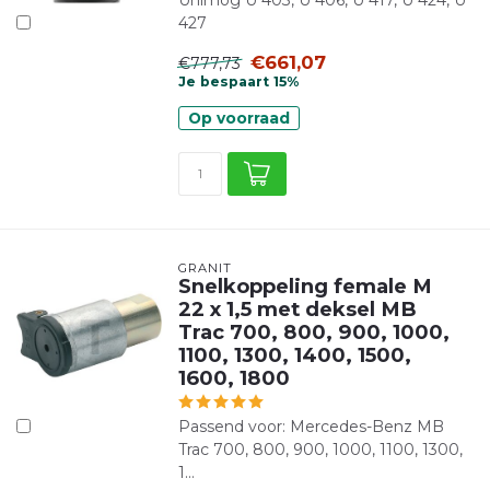
Unimog U 403, U 406, U 417, U 424, U
427
€661,07
€777,73
Je bespaart 15%
Op voorraad
GRANIT
Snelkoppeling female M
22 x 1,5 met deksel MB
Trac 700, 800, 900, 1000,
1100, 1300, 1400, 1500,
1600, 1800
Passend voor: Mercedes-Benz MB
Trac 700, 800, 900, 1000, 1100, 1300,
1...