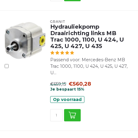
GRANIT
Hydrauliekpomp
Draairichting links MB
Trac 1000, 1100, U 424, U
425, U 427, U 435
Passend voor: Mercedes-Benz MB
Trac 1000, 1100, U 424, U 425, U 427,
U...
€560,28
€659,15
Je bespaart 15%
Op voorraad