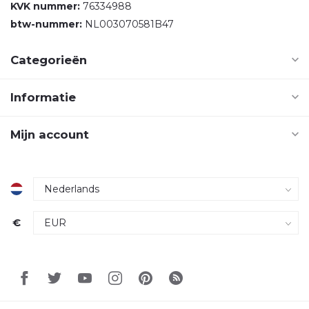
KVK nummer:
76334988
btw-nummer:
NL003070581B47
Categorieën
Informatie
Mijn account
€