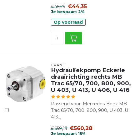
€44,35
€45,25
Je bespaart 2%
Op voorraad
GRANIT
Hydrauliekpomp Eckerle
draairichting rechts MB
Trac 65/70, 700, 800, 900,
U 403, U 413, U 406, U 416
Passend voor: Mercedes-Benz MB
Trac 65/70, 700, 800, 900, U 403, U
413...
€560,28
€659,15
Je bespaart 15%