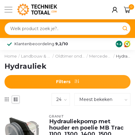
0
Klantenbeoordeling
9,2/10
9.2
Home
/
Landbouw & voertuig
/
Oldtimer onderdelen
/
Mercedes-Benz
/
Hydrauliek
Hydrauliek
Filters
GRANIT
Hydrauliekpomp met
houder en poelie MB Trac
1100, 1300, 1400, 1500,