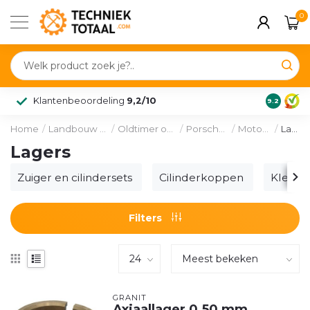
0
Klantenbeoordeling
9,2/10
9.2
Home
/
Landbouw & voertuig
/
Oldtimer onderdelen
/
Porsche Diesel
/
Motordelen
/
Lagers
Lagers
Zuiger en cilindersets
Cilinderkoppen
Klepp
Filters
GRANIT
Axiaallager 0,50 mm