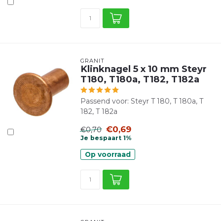
GRANIT
Klinknagel 5 x 10 mm Steyr
T180, T180a, T182, T182a
Passend voor: Steyr T 180, T 180a, T
182, T 182a
€0,69
€0,70
Je bespaart 1%
Op voorraad