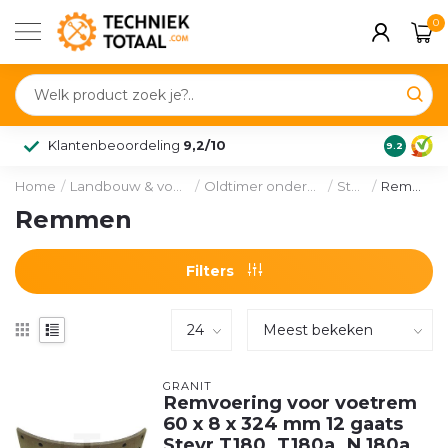
0
Klantenbeoordeling
9,2/10
9.2
Home
/
Landbouw & voertuig
/
Oldtimer onderdelen
/
Steyr
/
Remmen
Remmen
Filters
GRANIT
Remvoering voor voetrem
60 x 8 x 324 mm 12 gaats
Steyr T180, T180a, N 180a,