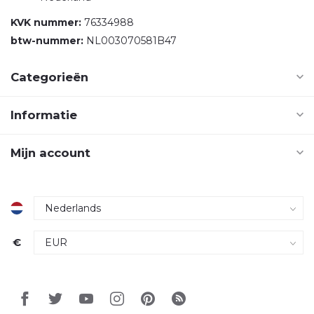
KVK nummer:
76334988
btw-nummer:
NL003070581B47
Categorieën
Informatie
Mijn account
€