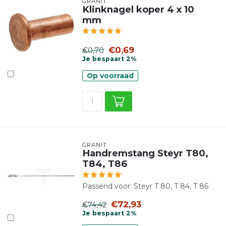
GRANIT
Klinknagel koper 4 x 10
mm
€0,69
€0,70
Je bespaart 2%
Op voorraad
GRANIT
Handremstang Steyr T80,
T84, T86
Passend voor: Steyr T 80, T 84, T 86
€72,93
€74,42
Je bespaart 2%