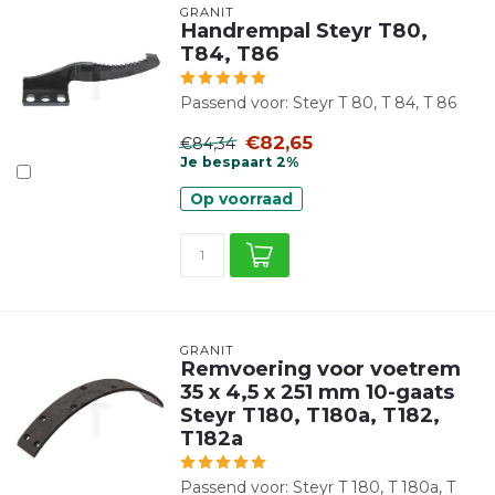
GRANIT
Handrempal Steyr T80,
T84, T86
Passend voor: Steyr T 80, T 84, T 86
€82,65
€84,34
Je bespaart 2%
Op voorraad
GRANIT
Remvoering voor voetrem
35 x 4,5 x 251 mm 10-gaats
Steyr T180, T180a, T182,
T182a
Passend voor: Steyr T 180, T 180a, T