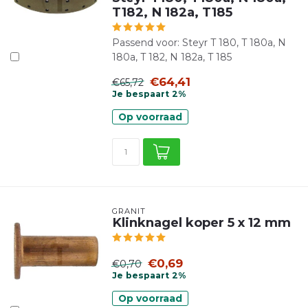
T182, N 182a, T185
Passend voor: Steyr T 180, T 180a, N
180a, T 182, N 182a, T 185
€64,41
€65,72
Je bespaart 2%
Op voorraad
GRANIT
Klinknagel koper 5 x 12 mm
€0,69
€0,70
Je bespaart 2%
Op voorraad