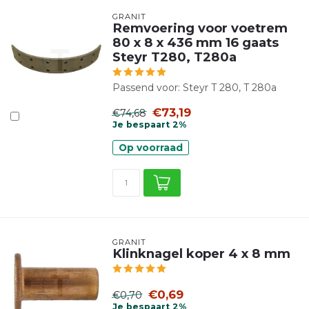
GRANIT
Remvoering voor voetrem
80 x 8 x 436 mm 16 gaats
Steyr T280, T280a
Passend voor: Steyr T 280, T 280a
€73,19
€74,68
Je bespaart 2%
Op voorraad
GRANIT
Klinknagel koper 4 x 8 mm
€0,69
€0,70
Je bespaart 2%