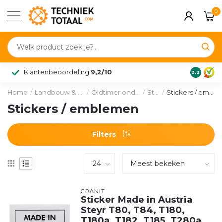
0
Klantenbeoordeling
9,2/10
9.2
Home
/
Landbouw & voertuig
/
Oldtimer onderdelen
/
Steyr
/
Stickers / emblemen
Stickers / emblemen
Filters
GRANIT
Sticker Made in Austria
Steyr T80, T84, T180,
T180a, T182, T185, T280a