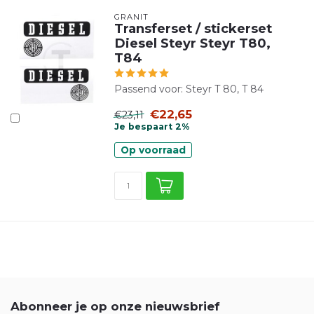
GRANIT
Transferset / stickerset
Diesel Steyr Steyr T80,
T84
Passend voor: Steyr T 80, T 84
€22,65
€23,11
Je bespaart 2%
Op voorraad
Abonneer je op onze nieuwsbrief