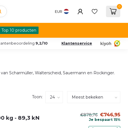
0
EUR
Top 10 producten
lantenbeoordeling
9,2/10
Klantenservice
 van Scharmüller, Walterscheid, Sauermann en Rockinger.
Toon:
€746,95
€878,76
0 kg - 89,3 kN
Je bespaart 15%