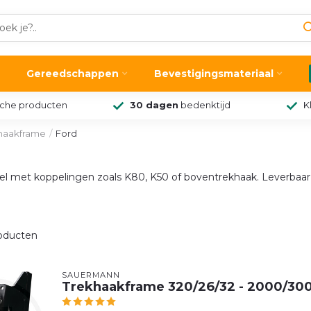
Gereedschappen
Bevestigingsmateriaal
sche producten
30 dagen
bedenktijd
K
haakframe
/
Ford
el met koppelingen zoals K80, K50 of boventrekhaak. Leverbaar
oducten
SAUERMANN
Trekhaakframe 320/26/32 - 2000/300