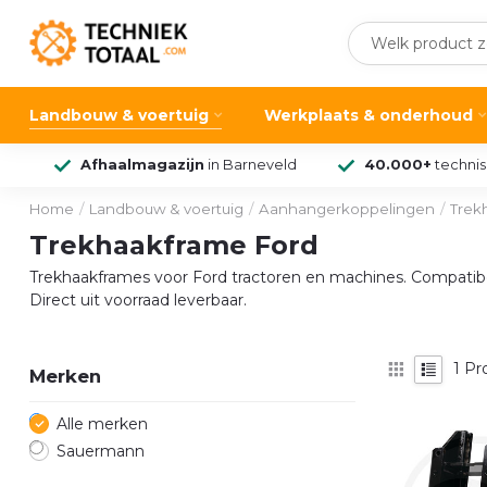
Landbouw & voertuig
Werkplaats & onderhoud
Afhaalmagazijn
in Barneveld
40.000+
techni
Home
/
Landbouw & voertuig
/
Aanhangerkoppelingen
/
Trek
Trekhaakframe Ford
Trekhaakframes voor Ford tractoren en machines. Compatib
Direct uit voorraad leverbaar.
1
Pr
Merken
Alle merken
Sauermann