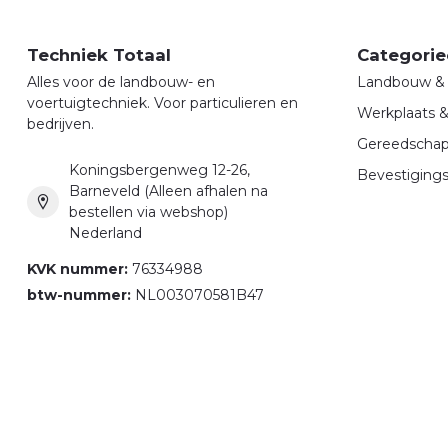
Techniek Totaal
Categorie
Alles voor de landbouw- en
Landbouw & 
voertuigtechniek. Voor particulieren en
Werkplaats 
bedrijven.
Gereedscha
Koningsbergenweg 12-26,
Bevestigings
Barneveld (Alleen afhalen na
bestellen via webshop)
Nederland
KVK nummer:
76334988
btw-nummer:
NL003070581B47