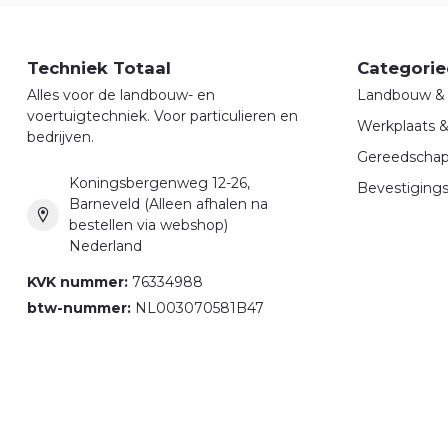
Techniek Totaal
Categorie
Alles voor de landbouw- en
Landbouw & 
voertuigtechniek. Voor particulieren en
Werkplaats 
bedrijven.
Gereedscha
Koningsbergenweg 12-26,
Bevestigings
Barneveld (Alleen afhalen na
bestellen via webshop)
Nederland
KVK nummer:
76334988
btw-nummer:
NL003070581B47