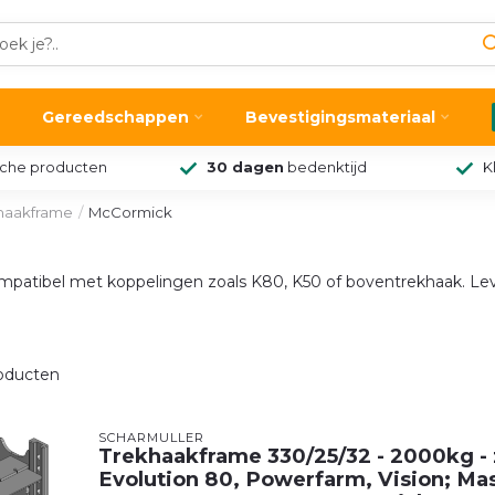
Gereedschappen
Bevestigingsmateriaal
sche producten
30 dagen
bedenktijd
K
haakframe
/
McCormick
patibel met koppelingen zoals K80, K50 of boventrekhaak. Lev
oducten
SCHARMÜLLER
Trekhaakframe 330/25/32 - 2000kg - 
Evolution 80, Powerfarm, Vision; Ma