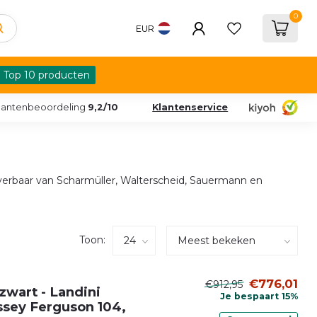
0
EUR
Top 10 producten
lantenbeoordeling
9,2/10
Klantenservice
erbaar van Scharmüller, Walterscheid, Sauermann en
Toon:
€776,01
€912,95
zwart - Landini
Je bespaart 15%
ssey Ferguson 104,