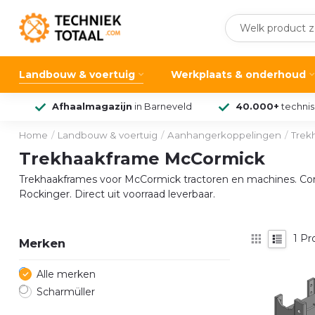
Landbouw & voertuig
Werkplaats & onderhoud
Afhaalmagazijn
in Barneveld
40.000+
techni
Home
/
Landbouw & voertuig
/
Aanhangerkoppelingen
/
Trek
Trekhaakframe McCormick
Trekhaakframes voor McCormick tractoren en machines. Com
Rockinger. Direct uit voorraad leverbaar.
1
Pr
Merken
Alle merken
Scharmüller