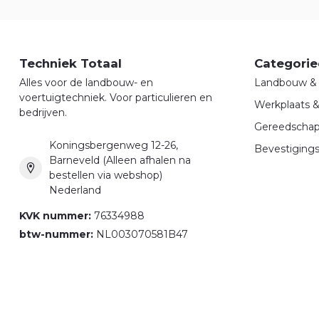
Techniek Totaal
Categorie
Alles voor de landbouw- en
Landbouw & 
voertuigtechniek. Voor particulieren en
Werkplaats 
bedrijven.
Gereedscha
Koningsbergenweg 12-26,
Bevestigings
Barneveld (Alleen afhalen na
bestellen via webshop)
Nederland
KVK nummer:
76334988
btw-nummer:
NL003070581B47