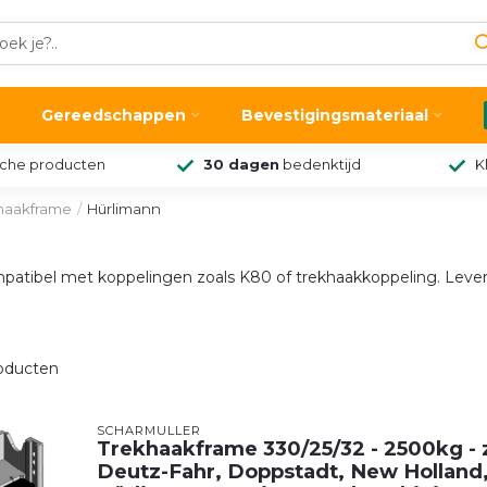
Gereedschappen
Bevestigingsmateriaal
sche producten
30 dagen
bedenktijd
K
haakframe
/
Hürlimann
patibel met koppelingen zoals K80 of trekhaakkoppeling. Lever
oducten
SCHARMÜLLER
Trekhaakframe 330/25/32 - 2500kg - z
Deutz-Fahr, Doppstadt, New Holland,