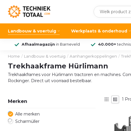
Landbouw & voertuig
Werkplaats & onderhoud
Afhaalmagazijn
in Barneveld
40.000+
techni
Home
/
Landbouw & voertuig
/
Aanhangerkoppelingen
/
Trek
Trekhaakframe Hürlimann
Trekhaakframes voor Hürlimann tractoren en machines. Com
Rockinger. Direct uit voorraad bestelbaar.
1
Pr
Merken
Alle merken
Scharmüller