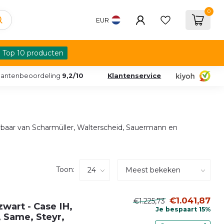
0
EUR
Top 10 producten
lantenbeoordeling
9,2/10
Klantenservice
baar van Scharmüller, Walterscheid, Sauermann en
Toon:
€1.041,87
€1.225,73
wart - Case IH,
Je bespaart 15%
 Same, Steyr,