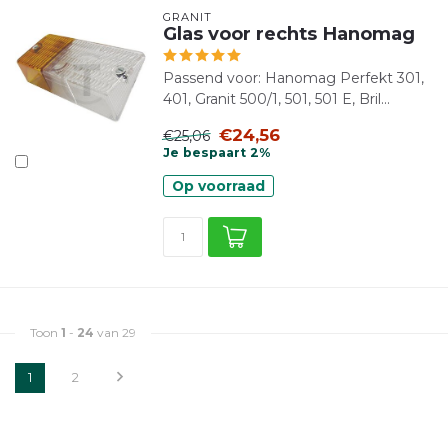
GRANIT
Glas voor rechts Hanomag
Passend voor: Hanomag Perfekt 301,
401, Granit 500/1, 501, 501 E, Bril...
€24,56
€25,06
Je bespaart 2%
Op voorraad
Toon
1
-
24
van 29
1
2