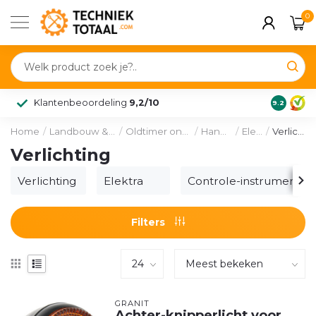
0
Klantenbeoordeling
9,2/10
9.2
Home
/
Landbouw & voertuig
/
Oldtimer onderdelen
/
Hanomag
/
Elektra
/
Verlichting
Verlichting
Verlichting
Elektra
Controle-instrumenten
Filters
GRANIT
Achter-knipperlicht voor