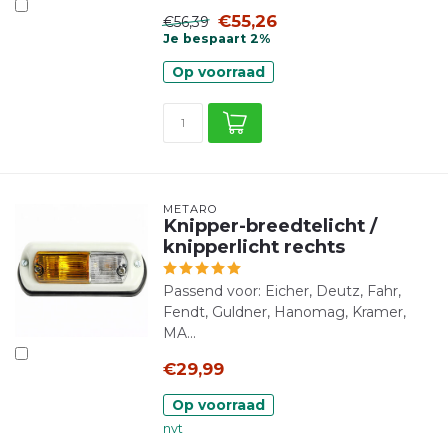
€55,26
€56,39
Je bespaart 2%
Op voorraad
METARO
Knipper-breedtelicht /
knipperlicht rechts
Passend voor: Eicher, Deutz, Fahr,
Fendt, Guldner, Hanomag, Kramer,
MA...
€29,99
Op voorraad
nvt