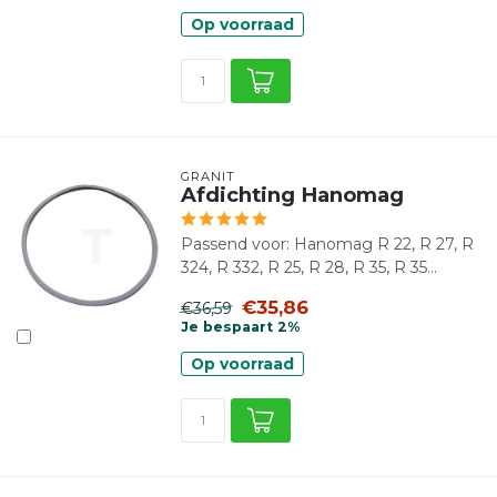
Op voorraad
GRANIT
Afdichting Hanomag
Passend voor: Hanomag R 22, R 27, R
324, R 332, R 25, R 28, R 35, R 35...
€35,86
€36,59
Je bespaart 2%
Op voorraad