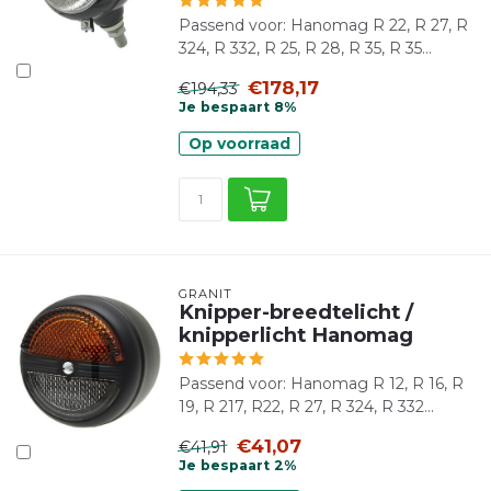
Passend voor: Hanomag R 22, R 27, R
324, R 332, R 25, R 28, R 35, R 35...
€178,17
€194,33
Je bespaart 8%
Op voorraad
GRANIT
Knipper-breedtelicht /
knipperlicht Hanomag
Passend voor: Hanomag R 12, R 16, R
19, R 217, R22, R 27, R 324, R 332...
€41,07
€41,91
Je bespaart 2%