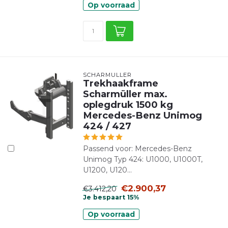
Op voorraad
SCHARMÜLLER
Trekhaakframe
Scharmüller max.
oplegdruk 1500 kg
Mercedes-Benz Unimog
424 / 427
Passend voor: Mercedes-Benz
Unimog Typ 424: U1000, U1000T,
U1200, U120...
€2.900,37
€3.412,20
Je bespaart 15%
Op voorraad