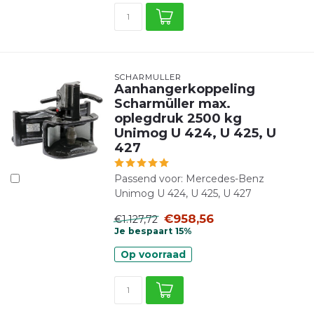
SCHARMÜLLER
Aanhangerkoppeling
Scharmüller max.
oplegdruk 2500 kg
Unimog U 424, U 425, U
427
Passend voor: Mercedes-Benz
Unimog U 424, U 425, U 427
€958,56
€1.127,72
Je bespaart 15%
Op voorraad