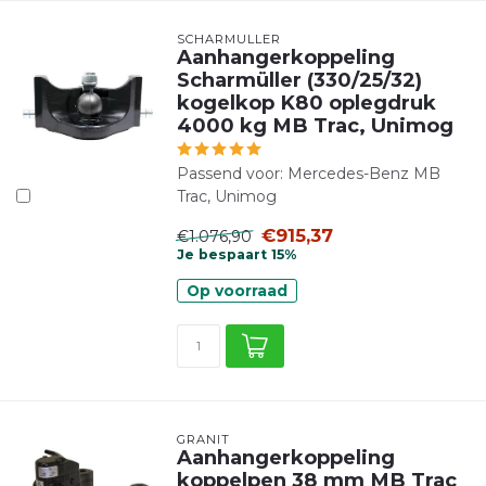
SCHARMÜLLER
Aanhangerkoppeling
Scharmüller (330/25/32)
kogelkop K80 oplegdruk
4000 kg MB Trac, Unimog
Passend voor: Mercedes-Benz MB
Trac, Unimog
€915,37
€1.076,90
Je bespaart 15%
Op voorraad
GRANIT
Aanhangerkoppeling
koppelpen 38 mm MB Trac