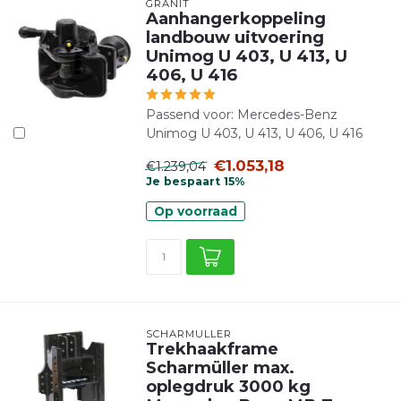
GRANIT
Aanhangerkoppeling
landbouw uitvoering
Unimog U 403, U 413, U
406, U 416
Passend voor: Mercedes-Benz
Unimog U 403, U 413, U 406, U 416
€1.053,18
€1.239,04
Je bespaart 15%
Op voorraad
SCHARMÜLLER
Trekhaakframe
Scharmüller max.
oplegdruk 3000 kg