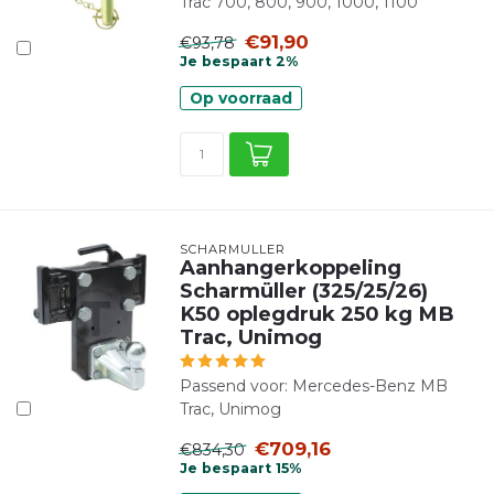
Trac 700, 800, 900, 1000, 1100
€91,90
€93,78
Je bespaart 2%
Op voorraad
SCHARMÜLLER
Aanhangerkoppeling
Scharmüller (325/25/26)
K50 oplegdruk 250 kg MB
Trac, Unimog
Passend voor: Mercedes-Benz MB
Trac, Unimog
€709,16
€834,30
Je bespaart 15%