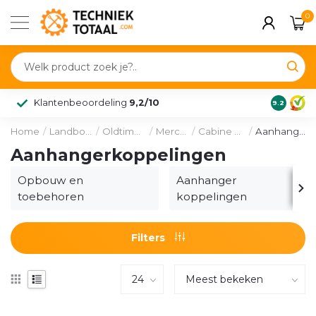
0
Klantenbeoordeling
9,2/10
9.2
Home
/
Landbouw & voertuig
/
Oldtimer onderdelen
/
Mercedes-Benz
/
Cabine en toebehoren
/
Aanhanger koppelingen
Aanhangerkoppelingen
Opbouw en
Aanhanger
toebehoren
koppelingen
Filters