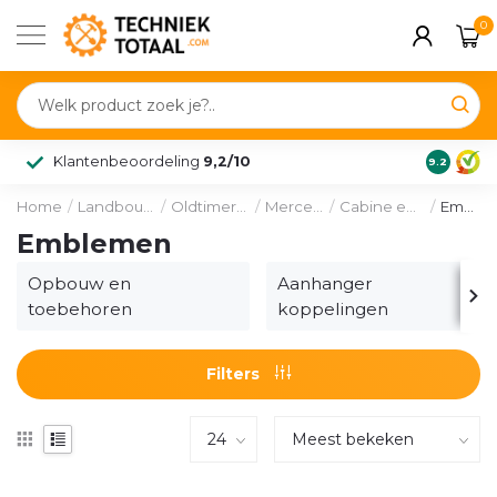
0
Klantenbeoordeling
9,2/10
9.2
Home
/
Landbouw & voertuig
/
Oldtimer onderdelen
/
Mercedes-Benz
/
Cabine en toebehoren
/
Emblemen
Emblemen
Opbouw en
Aanhanger
toebehoren
koppelingen
Filters